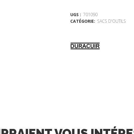
UGS :
701090
CATÉGORIE:
SACS D'OUTILS
URRAIENT VOUS INTÉR