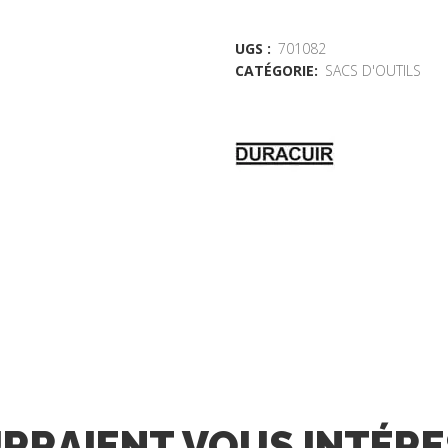
UGS :
701082
CATÉGORIE:
SACS D'OUTILS
URRAIENT VOUS INTÉR