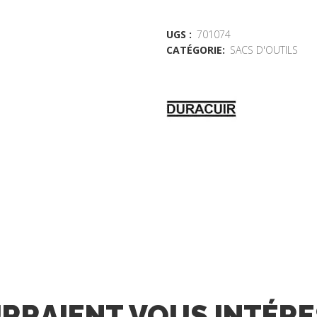
UGS :
701074
CATÉGORIE:
SACS D'OUTILS
URRAIENT VOUS INTÉR